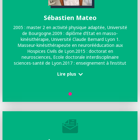
Sébastien Mateo
2005 : master 2 en activité physique adaptée, Université
de Bourgogne.2009 : diplôme d’Etat en masso-
kinésithérapie, Université Claude Bernard Lyon 1.
Masseur-kinésithérapeute en neurorééducation aux
Hospices Civils de Lyon.2015 : doctorat en
neurosciences, Ecole doctorale interdisciplinaire
sciences-santé de Lyon.2017 : enseignement à l’institut
de formation en masso-kinésithérapie et à l’institut de
Lire plus
formation en masso-kinésithérapie pour déficient
visuel.2018 : enseignement à l’institut des sciences et
techniques de réadaptation, UCBL1. Membre associé du
conseil scientifique de l’Ordre national des masseurs-
kinésithérapeutes.2019 : post-doctorat, Ecole normale
supérieure, Lyon. Membre du comité éditorial de
Kinésithérapie, la revue.2021 : maître de conférences en
sciences de la réadaptation, faculté de médecine Lyon
Est, Université Claude Bernard Lyon 1.