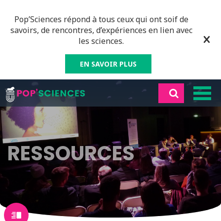
Pop’Sciences répond à tous ceux qui ont soif de
savoirs, de rencontres, d’expériences en lien avec
les sciences.
EN SAVOIR PLUS
RESSOURCES