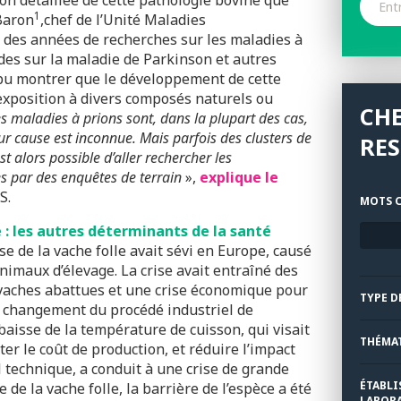
ion détaillée de cette pathologie bovine que
1
Baron
,chef de l’Unité Maladies
des années de recherches sur les maladies à
udes sur la maladie de Parkinson et autres
 a pu montrer que le développement de cette
’exposition à divers composés naturels ou
CH
s maladies à prions sont, dans la plupart des cas,
r cause est inconnue. Mais parfois des clusters de
RE
t alors possible d’aller rechercher les
s par des enquêtes de terrain
»,
explique le
S.
MOTS C
: les autres déterminants de la santé
se de la vache folle avait sévi en Europe, causé
imaux d’élevage. La crise avait entraîné des
 vaches abattues et une crise économique pour
TYPE D
n changement du procédé industriel de
baisse de la température de cuisson, qui visait
THÉMA
iter le coût de production, et réduire l’impact
 technique, a conduit à une crise de grande
ÉTABLI
e de la vache folle, la barrière de l’espèce a été
LABORA