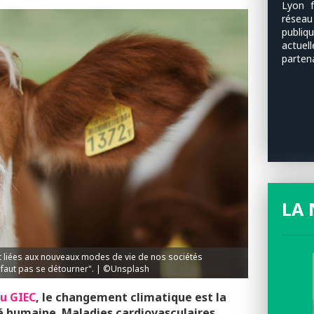
Lyon f
résea
publi
actuel
parten
LA 
t liées aux nouveaux modes de vie de nos sociétés
 ne faut pas se détourner". | ©Unsplash
u GIEC
, le changement climatique est la
é humaine. Maladies cardiovasculaires