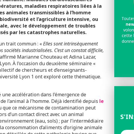
ratures, maladies respiratoires liées à la
es animales transmissibles à l’homme
Toutes
iodiversité et l’agriculture intensive, ou
new
le, avec le développement de troubles
volon
és par les catastrophes naturelles.
cette 
donne
un trait commun : «
Elles sont intrinsèquement
ociétés industrialisées. C’est un constat difficile,
 affirmé Marianne Chouteau et Adina Lazar,
Lyon. À l’occasion du deuxième séminaire «
ollectif de chercheurs et d’enseignants-
niversité Lyon 1 ont exploré cette thématique.
 une accélération dans l’émergence de
de l’animal à l’homme. Déjà identifié depuis
le
nu que ce mécanisme de contamination peut
lors d’un contact direct avec un animal
S'I
’environnement (eau, sols) ; par l’intermédiaire
 la consommation d’aliments d’origine animale