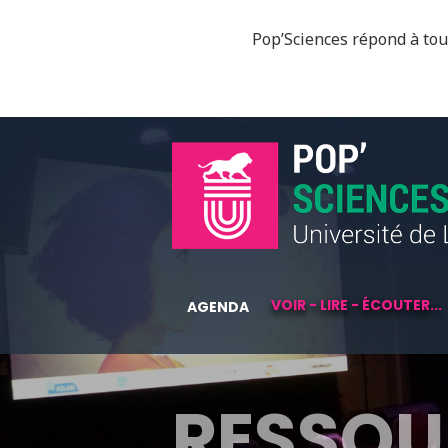
Pop’Sciences répond à tous
VOIR - LIRE - ÉCOUTER...
AGENDA
RESSOU