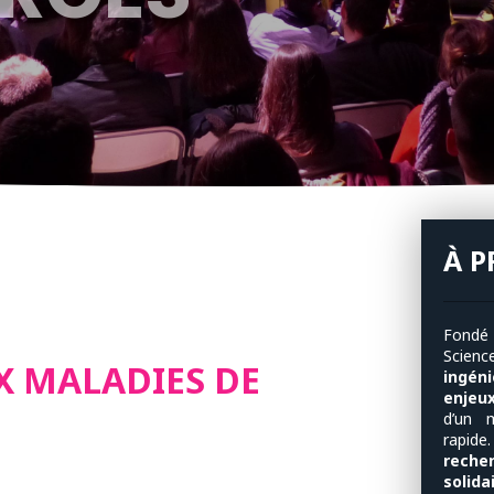
À 
Fondé
Scien
X MALADIES DE
ingén
enjeu
d’un 
rapide
reche
solida