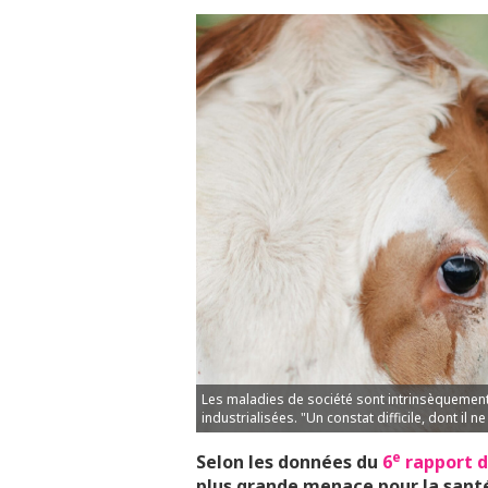
Les maladies de société sont intrinsèquemen
industrialisées. "Un constat difficile, dont il
e
Selon les données du
6
rapport d
plus grande menace pour la sant