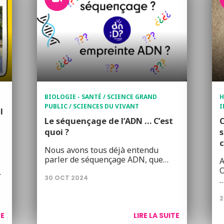
BIOLOGIE - SANTÉ / SCIENCE GRAND
H
PUBLIC / SCIENCES DU VIVANT
I
l
Le séquençage de l’ADN … C’est
C
quoi ?
s
c
Nous avons tous déjà entendu
parler de séquençage ADN, que…
A
O
…
30 OCT 2024
2
TE
LIRE LA SUITE