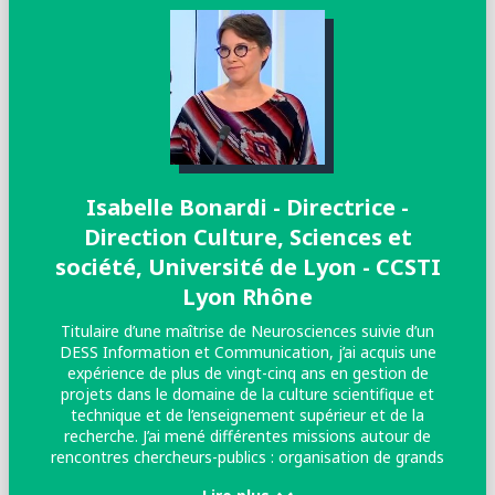
Isabelle Bonardi - Directrice -
Direction Culture, Sciences et
société, Université de Lyon - CCSTI
A
Lyon Rhône
fo
Titulaire d’une maîtrise de Neurosciences suivie d’un
l
DESS Information et Communication, j’ai acquis une
expérience de plus de vingt-cinq ans en gestion de
d
projets dans le domaine de la culture scientifique et
technique et de l’enseignement supérieur et de la
pu
recherche. J’ai mené différentes missions autour de
c
rencontres chercheurs-publics : organisation de grands
p
événements de CSTI, coordination de la Fête de la
S