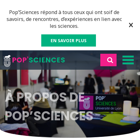
Pop’Sciences répond à tous ceux qui ont soif de
savoirs, de rencontres, d’expériences en lien avec
les sciences.
EN SAVOIR PLUS
À PROPOS DE
POP’SCIENCES