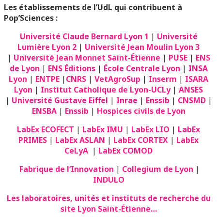
Les établissements de l’UdL qui contribuent à
Pop’Sciences :
Université Claude Bernard Lyon 1
|
Université
Lumière Lyon 2
|
Université Jean Moulin Lyon 3
|
Université Jean Monnet Saint-Étienne
|
PUSE
|
ENS
de Lyon
|
ENS Éditions
|
École Centrale Lyon
|
INSA
Lyon
|
ENTPE
|
CNRS
|
VetAgroSup
|
Inserm
|
ISARA
Lyon
|
Institut Catholique de Lyon-UCLy
|
ANSES
|
Université Gustave Eiffel
|
Inrae
|
Enssib
|
CNSMD
|
ENSBA
|
Enssib
|
Hospices civils de Lyon
LabEx ECOFECT
|
LabEx IMU
|
LabEx LIO
|
LabEx
PRIMES
|
LabEx ASLAN
|
LabEx CORTEX
|
LabEx
CeLyA
|
LabEx COMOD
Fabrique de l’Innovation
|
Collegium de Lyon
|
INDULO
Les laboratoires, unités et instituts de recherche du
site Lyon Saint-Étienne…