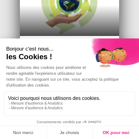
HOMME - SOCIÉTÉ / TECHNOLOGIES -
INFORMATION - COMMUNICATION
La 3e voie du vivant
Face aux constats pessimistes et aux
alertes environnementales, Olivier
Hamant…
27 AOÛT 2024
LIRE LA SUITE
ARTICLE