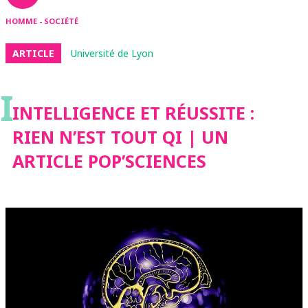
HOMME - SOCIÉTÉ
ARTICLE
Université de Lyon
I
INTELLIGENCE ET RÉUSSITE :
RIEN N’EST TOUT QI | UN
ARTICLE POP’SCIENCES