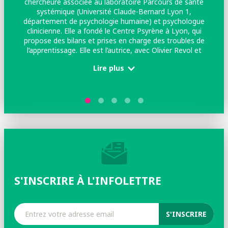
chercheure associée au laboratoire Parcours de santé
systémique (Université Claude-Bernard Lyon 1,
(
département de psychologie humaine) et psychologue
b
clinicienne. Elle a fondé le Centre Psyrène à Lyon, qui
propose des bilans et prises en charge des troubles de
am
l’apprentissage. Elle est l’autrice, avec Olivier Revol et
a
Dominique Sappey-Marinier, du livre Les Philocognitifs :
Lire plus
ils n’aiment que penser et penser autrement (Odile
Jacob)
S'INSCRIRE À L'INFOLETTRE