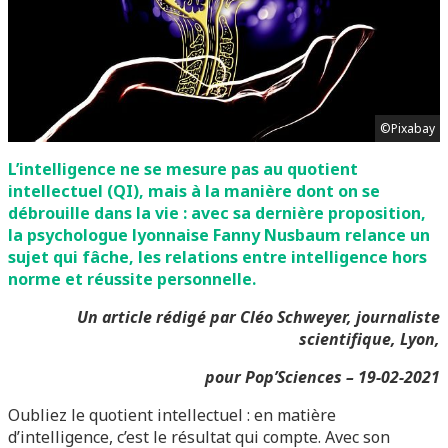
©Pixabay
L’intelligence ne se mesure pas au quotient
intellectuel (QI), mais à la manière dont on se
débrouille dans la vie : avec sa dernière proposition,
la psychologue lyonnaise Fanny Nusbaum relance un
sujet qui fâche, les relations entre intelligence hors
norme et réussite personnelle.
Un article rédigé par Cléo Schweyer, journaliste
scientifique, Lyon,
pour Pop’Sciences – 19-02-2021
Oubliez le quotient intellectuel : en matière
d’intelligence, c’est le résultat qui compte. Avec son