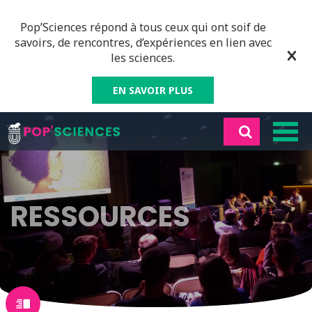
Pop’Sciences répond à tous ceux qui ont soif de
savoirs, de rencontres, d’expériences en lien avec
les sciences.
EN SAVOIR PLUS
RESSOURCES