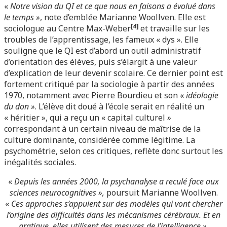
«
Notre vision du QI et ce que nous en faisons a évolué dans
le temps »
, note d’emblée Marianne Woollven. Elle est
[4]
sociologue au Centre Max-Weber
et travaille sur les
troubles de l’apprentissage, les fameux « dys ». Elle
souligne que le QI est d’abord un outil administratif
d’orientation des élèves, puis s’élargit à une valeur
d’explication de leur devenir scolaire. Ce dernier point est
fortement critiqué par la sociologie à partir des années
1970, notamment avec Pierre Bourdieu et son «
idéologie
du don »
. L’élève dit doué à l’école serait en réalité un
« héritier », qui a reçu un « capital culturel
»
correspondant à un certain niveau de maîtrise de la
culture dominante, considérée comme légitime. La
psychométrie, selon ces critiques, reflète donc surtout les
inégalités sociales.
«
Depuis les années 2000, la psychanalyse a reculé face aux
sciences neurocognitives »,
poursuit Marianne Woollven.
«
Ces approches s’appuient sur des modèles qui vont chercher
l’origine des difficultés dans les mécanismes cérébraux. Et en
pratique, elles utilisent des mesures de l’intelligence »
.