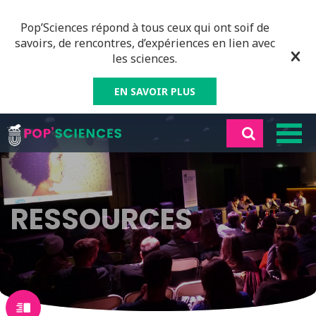
Pop’Sciences répond à tous ceux qui ont soif de
savoirs, de rencontres, d’expériences en lien avec
les sciences.
EN SAVOIR PLUS
RESSOURCES