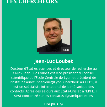
LES CHERCHEURS
©DR
Jean-Luc Loubet
Docteur d’État es sciences et directeur de recherche au
CNRS, Jean-Luc Loubet est vice-président du conseil
scientifique de l’École Centrale de Lyon et président de
l’institut Carnot Ingénierie@Lyon. Chercheur au LTDS, il
est un spécialiste international de la mécanique des
20
contacts. Après des séjours aux États-Unis et à l’EPFL, il
de
s'est concentré sur les contacts dynamiques et les
propriétés des couches minces. Son approche
Lire plus
expérimentale combine ressources académiques et