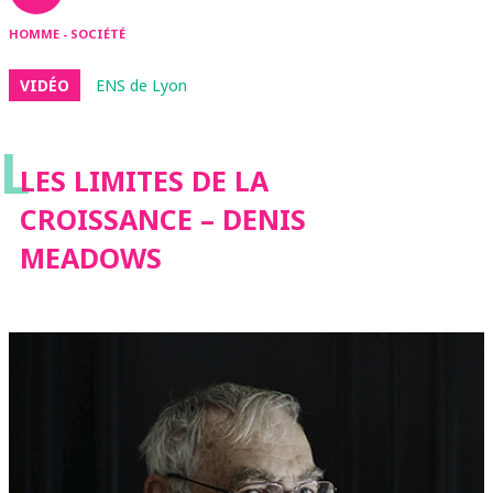
HOMME - SOCIÉTÉ
VIDÉO
ENS de Lyon
L
LES LIMITES DE LA
CROISSANCE – DENIS
MEADOWS