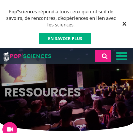
Pop’Sciences répond à tous ceux qui ont soif de
savoirs, de rencontres, d’expériences en lien avec
les sciences.
EN SAVOIR PLUS
RESSOURCES