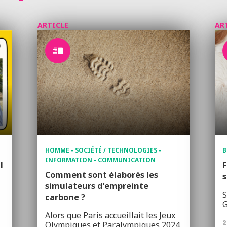
ARTICLE
AR
HOMME - SOCIÉTÉ / TECHNOLOGIES -
B
INFORMATION - COMMUNICATION
l
F
Comment sont élaborés les
s
simulateurs d’empreinte
S
carbone ?
G
Alors que Paris accueillait les Jeux
2
Olympiques et Paralympiques 2024,
…