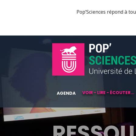
Pop’Sciences répond à tous
VOIR - LIRE - ÉCOUTER...
AGENDA
RESSOU