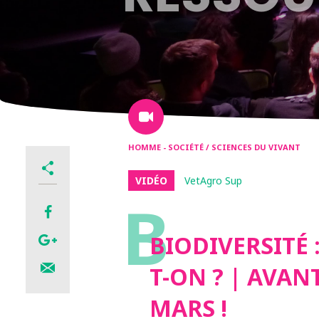
HOMME - SOCIÉTÉ / SCIENCES DU VIVANT
VIDÉO
VetAgro Sup
B
BIODIVERSITÉ 
T-ON ? | AVAN
MARS !