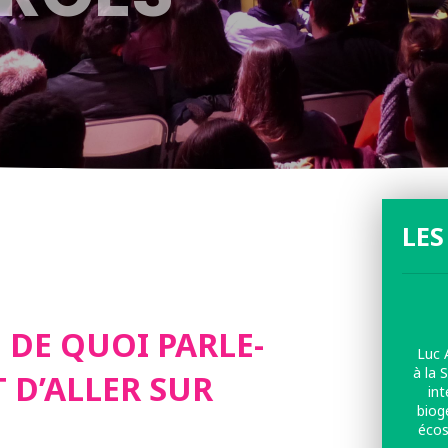
LES
: DE QUOI PARLE-
Luc 
à la 
T D’ALLER SUR
int
biog
écos