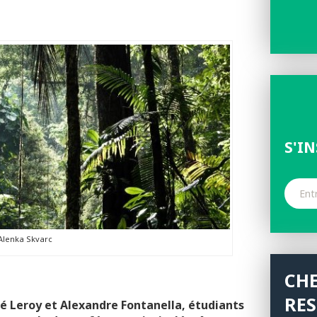
S'I
lenka Skvarc
CH
RE
loé Leroy et Alexandre Fontanella, étudiants