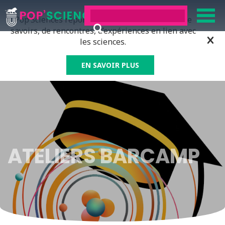
Pop’Sciences répond à tous ceux qui ont soif de
savoirs, de rencontres, d’expériences en lien avec
les sciences.
EN SAVOIR PLUS
ATELIERS BARCAMP