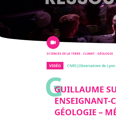
SCIENCES DE LA TERRE - CLIMAT - GÉOLOGIE
VIDÉO
CNRS|Observatoire de Lyon
G
GUILLAUME S
ENSEIGNANT-
GÉOLOGIE – M