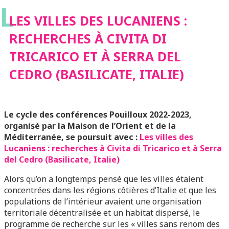
L
CIVITA DI TRICARICO
LES VILLES DES LUCANIENS :
RECHERCHES À CIVITA DI
ET À SERRA DEL
TRICARICO ET À SERRA DEL
CEDRO (BASILICATE, ITALIE)
CEDRO (BASILICATE,
ITALIE)
Le cycle des conférences Pouilloux 2022-2023,
organisé par la Maison de l’Orient et de la
Méditerranée, se poursuit avec :
Les villes des
Lucaniens : recherches à Civita di Tricarico et à Serra
del Cedro (Basilicate, Italie)
Alors qu’on a longtemps pensé que les villes étaient
concentrées dans les régions côtières d’Italie et que les
populations de l’intérieur avaient une organisation
territoriale décentralisée et un habitat dispersé, le
programme de recherche sur les « villes sans renom des