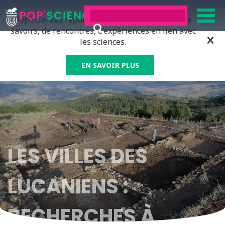
Pop’Sciences répond à tous ceux qui ont soif de
savoirs, de rencontres, d’expériences en lien avec
les sciences.
EN SAVOIR PLUS
LES VILLES DES
LUCANIENS :
RECHERCHES À