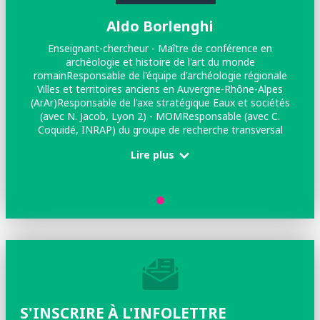
Aldo Borlenghi
Enseignant-chercheur - Maître de conférence en
archéologie et histoire de l'art du monde
romainResponsable de l'équipe d'archéologie régionale
Villes et territoires anciens en Auvergne-Rhône-Alpes
(ArAr)Responsable de l'axe stratégique Eaux et sociétés
(avec N. Jacob, Lyon 2) - MOMResponsable (avec C.
Coquidé, INRAP) du groupe de recherche transversal
Quatre aqueducs lyonnais au sein de l'équipe 1
Lire plus
(ArAr)Membre du Conseil de l'UFR Temps et
territoiresMembre du comité scientifique du Musée et
site gallo-romains de Saint-Romain-en-Gal Vienne
S'INSCRIRE À L'INFOLETTRE