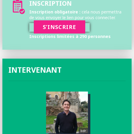
INSCRIPTION
Inscription obligatoire :
cela nous permettra
de vous envoyer le lien pour vous connecter.
S’INSCRIRE
Inscriptions limitées à 290 personnes
INTERVENANT
bdr