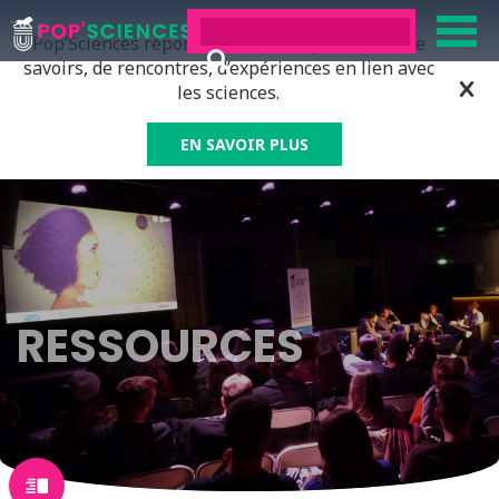
Pop’Sciences répond à tous ceux qui ont soif de
savoirs, de rencontres, d’expériences en lien avec
les sciences.
EN SAVOIR PLUS
RESSOURCES