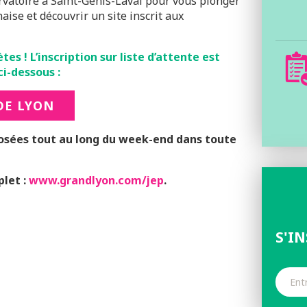
ervatoire à Saint-Genis-Laval pour vous plonger
aise et découvrir un site inscrit aux
es ! L’inscription sur liste d’attente est
ci-dessous :
DE LYON
posées tout au long du week-end dans toute
let :
www.grandlyon.com/jep
.
S'I