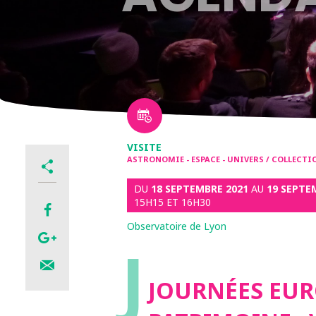
VISITE
ASTRONOMIE - ESPACE - UNIVERS / COLLECT
DU
18 SEPTEMBRE 2021
AU
19 SEPTE
15H15 ET 16H30
Observatoire de Lyon
J
JOURNÉES EU