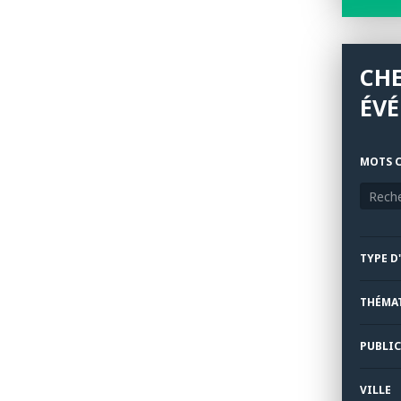
CH
ÉV
MOTS C
TYPE D
THÉMA
PUBLIC
VILLE