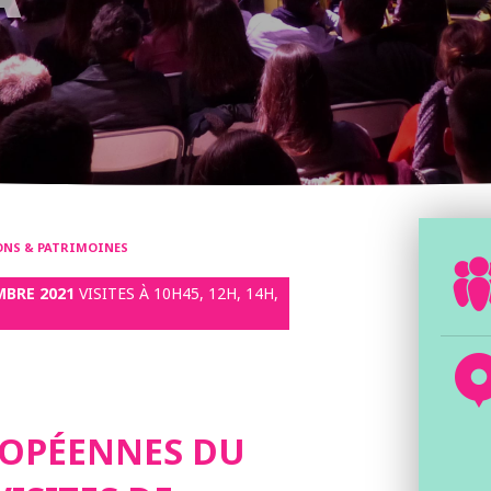
IONS & PATRIMOINES
MBRE 2021
VISITES À 10H45, 12H, 14H,
ROPÉENNES DU