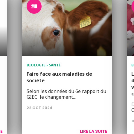
BIOLOGIE - SANTÉ
B
Faire face aux maladies de
L
société
d
v
Selon les données du 6e rapport du
c
GIEC, le changement…
D
22 OCT 2024
C
1
TE
LIRE LA SUITE