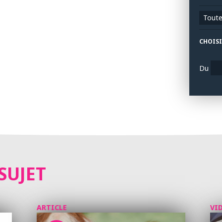
Toutes
CHOISI
Du
SUJET
ARTICLE
VI