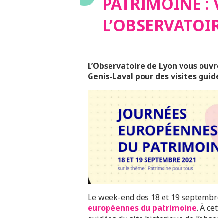
PATRIMOINE : 
L’OBSERVATOI
L’Observatoire de Lyon vous ouvre
Genis-Laval pour des visites guidé
Le week-end des 18 et 19 septembre
européennes du patrimoine
. À c