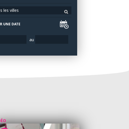
 les villes
R UNE DATE
au
DÉO