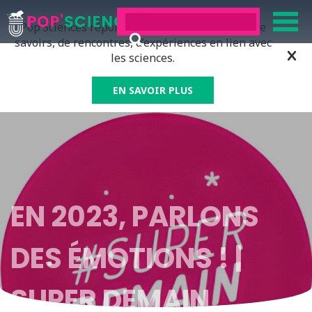
Pop’Sciences répond à tous ceux qui ont soif de
savoirs, de rencontres, d’expériences en lien avec
les sciences.
EN SAVOIR PLUS
EN 2023, PARLONS
DES ÉMOTIONS ! |
SUPER DEMAIN