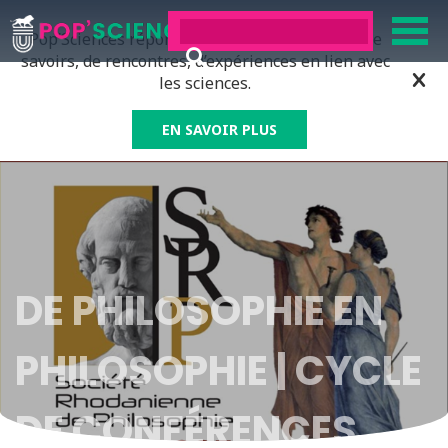
Pop’Sciences répond à tous ceux qui ont soif de
savoirs, de rencontres, d’expériences en lien avec
les sciences.
EN SAVOIR PLUS
DE PHILOSOPHIE EN
PHILOSOPHIE | CYCLE
DE CONFÉRENCES