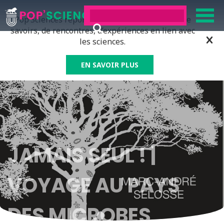
Pop’Sciences répond à tous ceux qui ont soif de
savoirs, de rencontres, d’expériences en lien avec
les sciences.
EN SAVOIR PLUS
JAMAIS SEUL ! |
VOYAGE AU PAYS
DES MICROBES