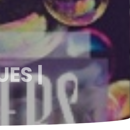
UES |