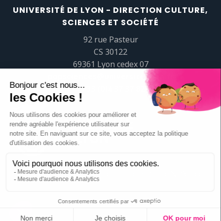
UNIVERSITÉ DE LYON - DIRECTION CULTURE,
SCIENCES ET SOCIÉTÉ
92 rue Pasteur
CS 30122
69361 Lyon cedex 07
popsciences@universite-lyon.fr
Tél.
+33 (0)4 37 37 82 01
https://www.youtube.com/embed/Qm-prNOXepo