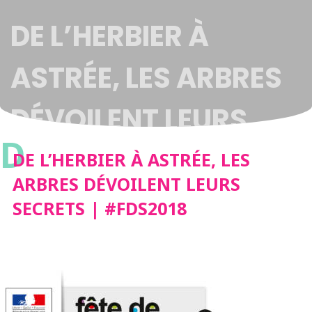
DE L’HERBIER À
ASTRÉE, LES ARBRES
DÉVOILENT LEURS
D
SECRETS | #FDS2018
DE L’HERBIER À ASTRÉE, LES
ARBRES DÉVOILENT LEURS
SECRETS | #FDS2018