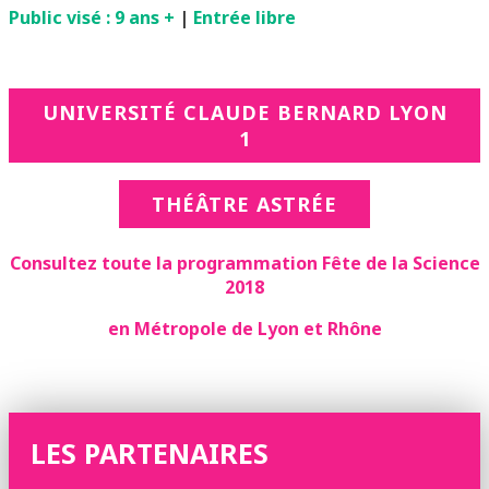
Public visé : 9 ans +
|
Entrée libre
UNIVERSITÉ CLAUDE BERNARD LYON
1
THÉÂTRE ASTRÉE
Consultez toute la programmation Fête de la Science
2018
en Métropole de Lyon et Rhône
LES PARTENAIRES