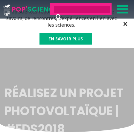
Pop’Sciences répond à tous ceux qui ont soif de
savoirs, de rencontres, d’expériences en lien avec
les sciences.
EN SAVOIR PLUS
RÉALISEZ UN PROJET
PHOTOVOLTAÏQUE |
#FDS2018