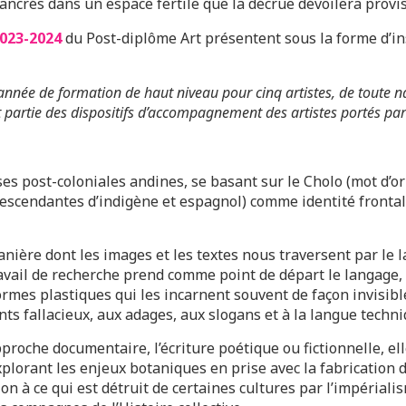
ds ancrés dans un espace fertile que la décrue dévoilera pro
023-2024
du Post-diplôme Art présentent sous la forme d’ins
année de formation de haut niveau pour cinq artistes, de toute na
it partie des dispositifs d’accompagnement des artistes portés pa
es post-coloniales andines, se basant sur le Cholo (mot d’o
descendantes d’indigène et espagnol) comme identité frontali
nière dont les images et les textes nous traversent par le l
ravail de recherche prend comme point de départ le langage, 
rmes plastiques qui les incarnent souvent de façon invisible.
ts fallacieux, aux adages, aux slogans et à la langue techni
approche documentaire, l’écriture poétique ou fictionnelle, el
plorant les enjeux botaniques en prise avec la fabrication de 
on à ce qui est détruit de certaines cultures par l’impérialis