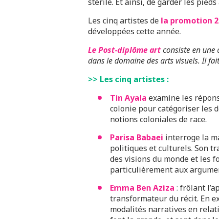
stérile. Et ainsi, de garder les pie
Les cinq artistes de
la promotion 2
développées cette année.
Le Post-diplôme art
consiste en une 
dans le domaine des arts visuels. Il fa
>> Les cinq artistes :
Tin Ayala
examine les répons
colonie pour catégoriser les 
notions coloniales de race.
Parisa Babaei
interroge la ma
politiques et culturels. Son t
des visions du monde et les fo
particulièrement aux argumen
Emma Ben Aziza
: frôlant l’
transformateur du récit. En ex
modalités narratives en relati