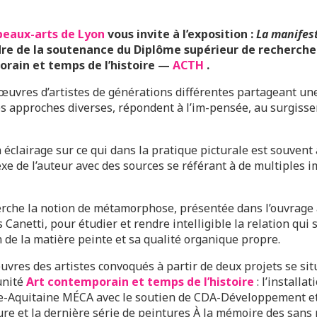
beaux-arts de Lyon
vous invite à l’exposition :
La manifes
dre de la soutenance du Diplôme supérieur de recherch
orain et temps de l’histoire —
ACTH
.
s œuvres d’artistes de générations différentes partageant un
es approches diverses, répondent à l’im-pensée, au surgissem
 éclairage sur ce qui dans la pratique picturale est souve
xe de l’auteur avec des sources se référant à de multiples
rche la notion de métamorphose, présentée dans l’ouvrage 
 Canetti, pour étudier et rendre intelligible la relation qui 
on de la matière peinte et sa qualité organique propre.
œuvres des artistes convoqués à partir de deux projets se sit
unité
Art contemporain et temps de l’histoire
: l’installat
le-Aquitaine MÉCA avec le soutien de CDA-Développement 
ure et la dernière série de peintures À la mémoire des sans