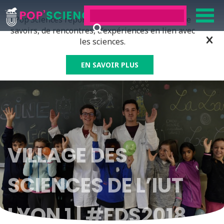
Pop’Sciences répond à tous ceux qui ont soif de
savoirs, de rencontres, d’expériences en lien avec
les sciences.
EN SAVOIR PLUS
VILLAGE DES
SCIENCES DE L’IUT
LYON 1 | #FDS2018