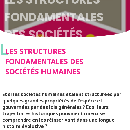
FONDAMENTALES
DES SOCIÉTÉS
L
HUMAINES
LES STRUCTURES
FONDAMENTALES DES
SOCIÉTÉS HUMAINES
Et si les sociétés humaines étaient structurées par
quelques grandes propriétés de l’espèce et
gouvernées par des lois générales ? Et si leurs
trajectoires historiques pouvaient mieux se
comprendre en les réinscrivant dans une longue
histoire évolutive ?