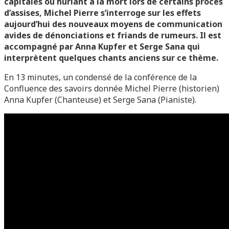
capitales ou hurlant à la mort lors de certains procès
d’assises, Michel Pierre s’interroge sur les effets
aujourd’hui des nouveaux moyens de communication
avides de dénonciations et friands de rumeurs. Il est
accompagné par Anna Kupfer et Serge Sana qui
interprètent quelques chants anciens sur ce thème.
En 13 minutes, un condensé de la conférence de la
Confluence des savoirs donnée Michel Pierre (historien)
Anna Kupfer (Chanteuse) et Serge Sana (Pianiste).