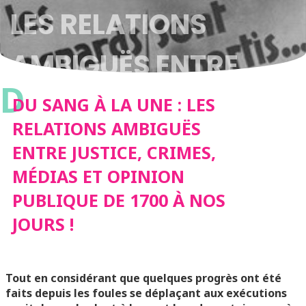
LES RELATIONS
AMBIGUËS ENTRE
D
JUSTICE, CRIMES,
DU SANG À LA UNE : LES
RELATIONS AMBIGUËS
MÉDIAS ET OPINION
ENTRE JUSTICE, CRIMES,
MÉDIAS ET OPINION
PUBLIQUE DE 1700 À
PUBLIQUE DE 1700 À NOS
NOS JOURS !
JOURS !
Tout en considérant que quelques progrès ont été
faits depuis les foules se déplaçant aux exécutions