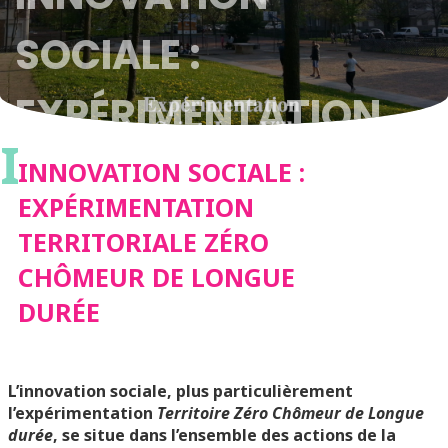
SOCIALE :
EXPÉRIMENTATION
I
TERRITORIALE ZÉRO
INNOVATION SOCIALE :
EXPÉRIMENTATION
CHÔMEUR DE
TERRITORIALE ZÉRO
CHÔMEUR DE LONGUE
LONGUE DURÉE
DURÉE
L’innovation sociale, plus particulièrement
l’expérimentation
Territoire Zéro Chômeur de Longue
durée
, se situe dans l’ensemble des actions de la