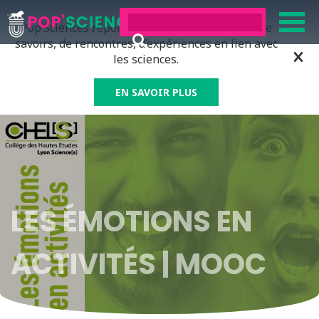
Pop’Sciences répond à tous ceux qui ont soif de
savoirs, de rencontres, d’expériences en lien avec
les sciences.
EN SAVOIR PLUS
LES ÉMOTIONS EN
ACTIVITÉS | MOOC