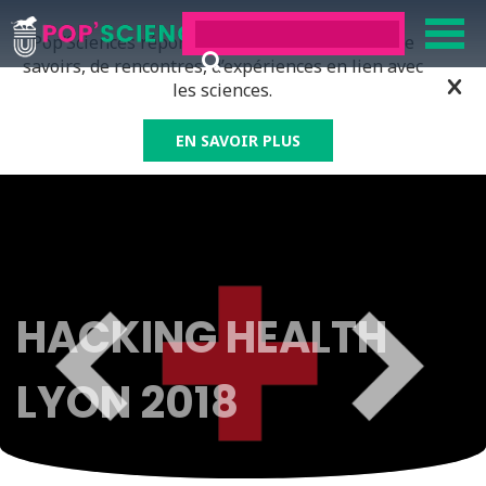
Pop’Sciences répond à tous ceux qui ont soif de
savoirs, de rencontres, d’expériences en lien avec
les sciences.
EN SAVOIR PLUS
HACKING HEALTH
LYON 2018