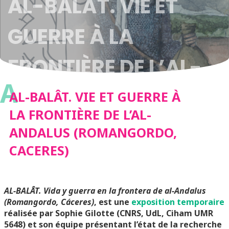
AL-BALÂT. VIE ET
GUERRE À LA
FRONTIÈRE DE L’AL-
A
ANDALUS
AL-BALÂT. VIE ET GUERRE À
LA FRONTIÈRE DE L’AL-
(ROMANGORDO,
ANDALUS (ROMANGORDO,
CACERES)
CACERES)
AL-BALÂT. Vida y guerra en la frontera de al-Andalus
(Romangordo, Cáceres)
, est une
exposition temporaire
réalisée par Sophie Gilotte (CNRS, UdL, Ciham UMR
5648) et son équipe présentant l’état de la recherche