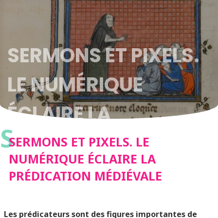
SERMONS ET PIXELS.
LE NUMÉRIQUE
ÉCLAIRE LA
S
PRÉDICATION
SERMONS ET PIXELS. LE
NUMÉRIQUE ÉCLAIRE LA
MÉDIÉVALE
PRÉDICATION MÉDIÉVALE
Les prédicateurs sont des figures importantes de