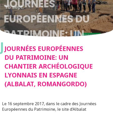
JOURNÉES
EUROPÉENNES DU
PATRIMOINE: UN
J
CHANTIER
JOURNÉES EUROPÉENNES
DU PATRIMOINE: UN
ARCHÉOLOGIQUE
CHANTIER ARCHÉOLOGIQUE
LYONNAIS EN ESPAGNE
LYONNAIS EN
(ALBALAT, ROMANGORDO)
ESPAGNE (ALBALAT,
Le 16 septembre 2017, dans le cadre des Journées
ROMANGORDO)
Européennes du Patrimoine, le site d’Albalat