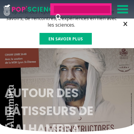
Pop’Sciences répond à tous ceux qui ont soif de
savoirs, de rencontres, d’expériences en lien avec
les sciences.
EN SAVOIR PLUS
AUTOUR DES
BÂTISSEURS DE
L’ALHAMBRA