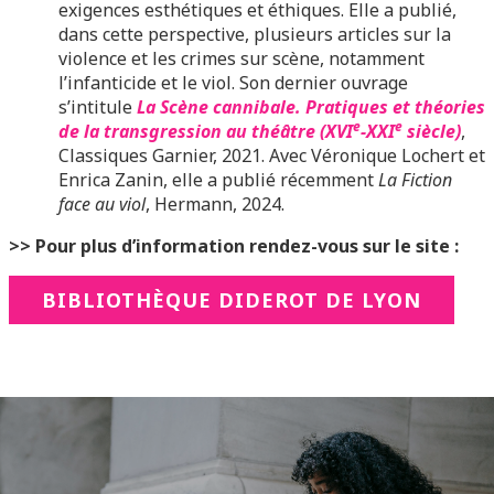
exigences esthétiques et éthiques. Elle a publié,
dans cette perspective, plusieurs articles sur la
violence et les crimes sur scène, notamment
l’infanticide et le viol. Son dernier ouvrage
s’intitule
La Scène cannibale. Pratiques et théories
e
e
de la transgression au théâtre (XVI
-XXI
siècle)
,
Classiques Garnier, 2021. Avec Véronique Lochert et
Enrica Zanin, elle a publié récemment
La Fiction
face au viol
, Hermann, 2024.
>> Pour plus d’information rendez-vous sur le site :
BIBLIOTHÈQUE DIDEROT DE LYON