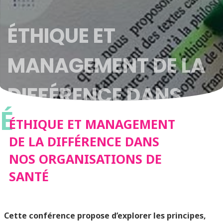
ÉTHIQUE ET
MANAGEMENT DE LA
DIFFÉRENCE DANS
É
NOS
ÉTHIQUE ET MANAGEMENT
DE LA DIFFÉRENCE DANS
ORGANISATIONS DE
NOS ORGANISATIONS DE
SANTÉ
SANTÉ
Cette conférence propose d’explorer les principes,