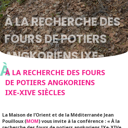
À LA RECHERCHE DES
FOURS DE POTIERS
ANGKORIENS IXE-
À
XIVE SIÈCLES
À LA RECHERCHE DES FOURS
DE POTIERS ANGKORIENS
IXE-XIVE SIÈCLES
La Maison de l’Orient et de la Méditerranée Jean
Pouilloux (
MOM
) vous invite à la conférence : « À la
recherche des fours de potiers angkoriens IXe-XIVe