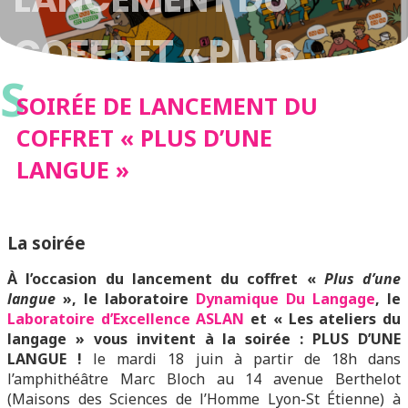
COFFRET « PLUS
S
D’UNE LANGUE »
SOIRÉE DE LANCEMENT DU
COFFRET « PLUS D’UNE
LANGUE »
La soirée
À l’occasion du lancement du coffret «
Plus d’une
langue
», le laboratoire
Dynamique Du Langage
, le
Laboratoire d’Excellence ASLAN
et « Les ateliers du
langage » vous invitent à la soirée : PLUS D’UNE
LANGUE !
le mardi 18 juin à partir de 18h dans
l’amphithéâtre Marc Bloch au 14 avenue Berthelot
(Maisons des Sciences de l’Homme Lyon-St Étienne) à