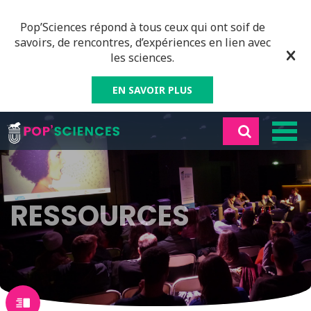
Pop’Sciences répond à tous ceux qui ont soif de
savoirs, de rencontres, d’expériences en lien avec
les sciences.
EN SAVOIR PLUS
RESSOURCES