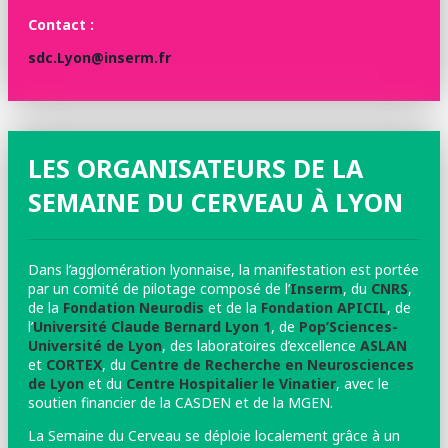
Contact :
sdc.Lyon@inserm.fr
LES ORGANISATEURS DE LA
SEMAINE DU CERVEAU À LYON
Dans l’agglomération lyonnaise, la manifestation est portée
par un comité de pilotage composé de l’
Inserm
, du
CNRS
,
de la
Fondation Neurodis
et de la
Fondation APICIL
, de
l’
Université Claude Bernard Lyon 1
, de
Pop’Sciences-
Université de Lyon
, des laboratoires d’excellence
ASLAN
et
CORTEX
, du
Centre de Recherche en Neurosciences
de Lyon
et du
Centre Hospitalier le Vinatier
, avec le
soutien financier de la CASDEN et de la MGEN.
La Semaine du Cerveau se déploie localement grâce à un