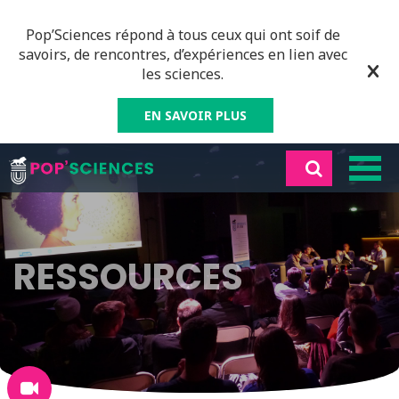
Pop’Sciences répond à tous ceux qui ont soif de
savoirs, de rencontres, d’expériences en lien avec
les sciences.
EN SAVOIR PLUS
RESSOURCES