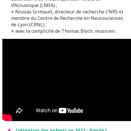
d’Acoustique (LMFA) ;
>
Nicolas Grimault, directeur de recherche CNRS et
membre du Centre de Recherche en Neurosciences
de Lyon (CRNL) ;
>
avec la complicité de Thomas Bloch, musicien.
L’attention des enfants en 2022 : fragile !