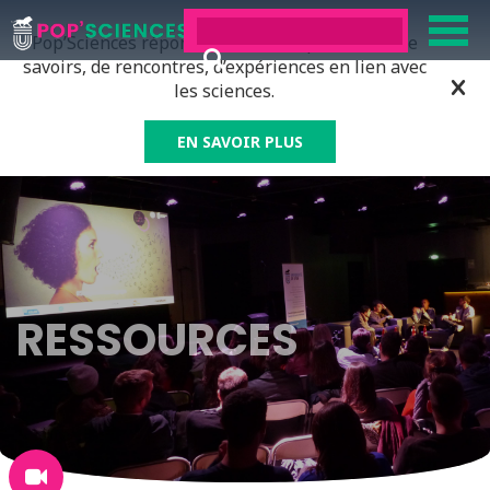
Pop’Sciences répond à tous ceux qui ont soif de
savoirs, de rencontres, d’expériences en lien avec
les sciences.
EN SAVOIR PLUS
RESSOURCES