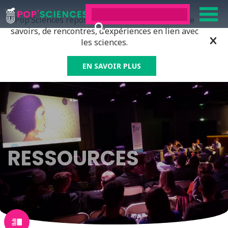
Pop’Sciences répond à tous ceux qui ont soif de
savoirs, de rencontres, d’expériences en lien avec
les sciences.
EN SAVOIR PLUS
RESSOURCES