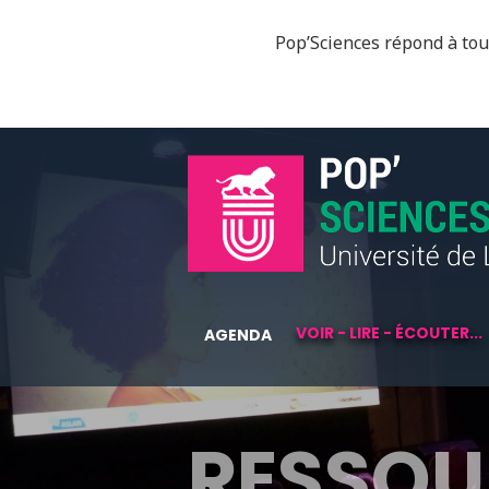
Pop’Sciences répond à tous
VOIR - LIRE - ÉCOUTER...
AGENDA
RESSOU