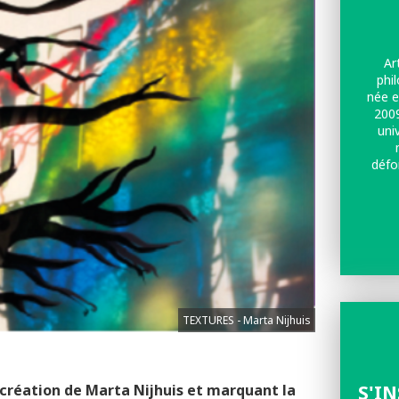
Ar
phi
née e
2009
uni
défo
de l
le
conce
trav
no
TEXTURES - Marta Nijhuis
création de Marta Nijhuis et marquant la
S'I