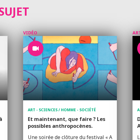
SUJET
VIDÉO
AR
ART - SCIENCES / HOMME - SOCIÉTÉ
A
à
Et maintenant, que faire ? Les
D
possibles anthropocènes.
A
Une soirée de clôture du festival « A
L