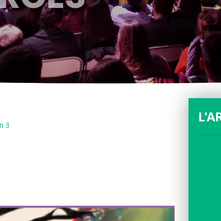
L'A
n 3