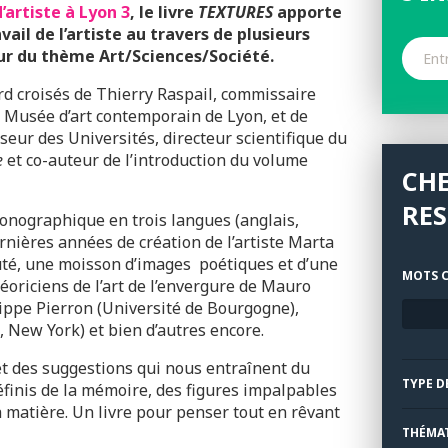
’artiste à Lyon 3
, le livre
TEXTURES
apporte
vail de l’artiste au travers de plusieurs
ur du thème Art/Sciences/Société.
d croisés de Thierry Raspail, commissaire
 Musée d’art contemporain de Lyon, et de
eur des Universités, directeur scientifique du
e
et co-auteur de l’introduction du volume
CH
RE
onographique en trois langues (anglais,
dernières années de création de l’artiste Marta
uté, une moisson d’images poétiques et d’une
MOTS C
éoriciens de l’art de l’envergure de Mauro
lippe Pierron (Université de Bourgogne),
 New York) et bien d’autres encore.
et des suggestions qui nous entraînent du
TYPE D
définis de la mémoire, des figures impalpables
a matière. Un livre pour penser tout en rêvant
THÉMA