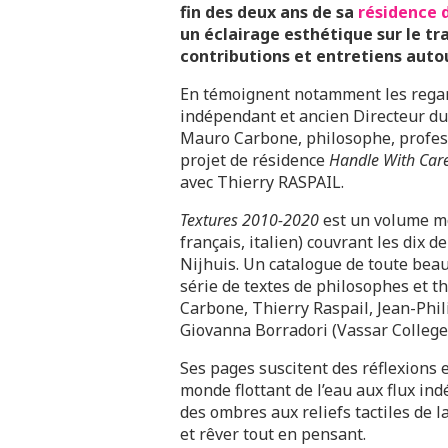
fin des deux ans de sa
résidence d
un éclairage esthétique sur le tra
contributions et entretiens auto
En témoignent notamment les regar
indépendant et ancien Directeur du
Mauro Carbone, philosophe, profess
projet de résidence
Handle With Car
avec Thierry RASPAIL.
Textures 2010-2020
est un volume m
français, italien) couvrant les dix 
Nijhuis. Un catalogue de toute bea
série de textes de philosophes et th
Carbone, Thierry Raspail, Jean-Phi
Giovanna Borradori (Vassar College,
Ses pages suscitent des réflexions 
monde flottant de l’eau aux flux in
des ombres aux reliefs tactiles de l
et rêver tout en pensant.