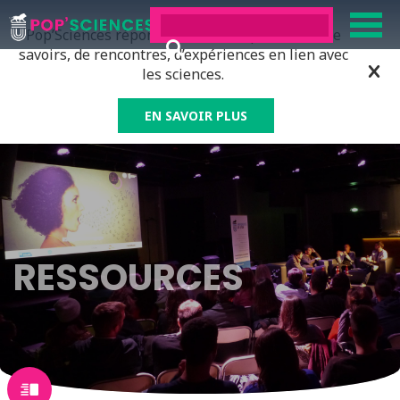
Pop’Sciences répond à tous ceux qui ont soif de
savoirs, de rencontres, d’expériences en lien avec
les sciences.
EN SAVOIR PLUS
RESSOURCES