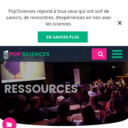
Pop’Sciences répond à tous ceux qui ont soif de
savoirs, de rencontres, d’expériences en lien avec
les sciences.
EN SAVOIR PLUS
RESSOURCES