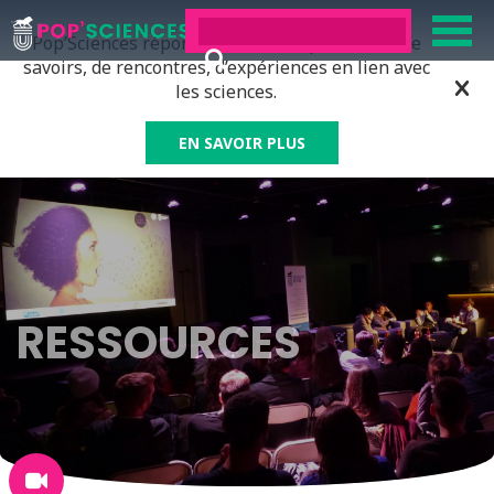
Pop’Sciences répond à tous ceux qui ont soif de
savoirs, de rencontres, d’expériences en lien avec
les sciences.
EN SAVOIR PLUS
RESSOURCES