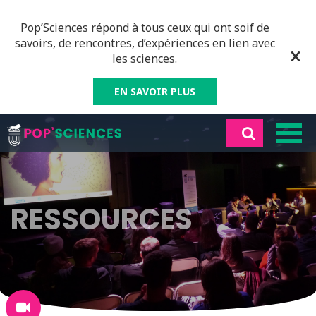
Pop’Sciences répond à tous ceux qui ont soif de
savoirs, de rencontres, d’expériences en lien avec
les sciences.
EN SAVOIR PLUS
RESSOURCES