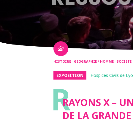
HISTOIRE - GÉOGRAPHIE / HOMME - SOCIÉTÉ
EXPOSITION
Hospices Civils de Ly
R
RAYONS X – U
DE LA GRANDE