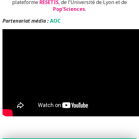
plateforme
RESETIS
, de l’Université de Lyon et de
Pop’Sciences
.
Partenariat média :
AOC