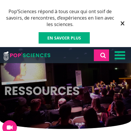
Pop’Sciences répond à tous ceux qui ont soif de
savoirs, de rencontres, d’expériences en lien avec
les sciences.
EN SAVOIR PLUS
RESSOURCES