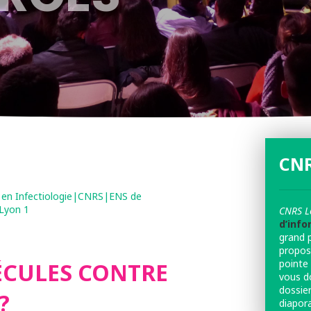
CNR
e en Infectiologie|CNRS|ENS de
Lyon 1
CNRS L
d’info
grand 
propos
pointe 
ÉCULES CONTRE
vous d
dossier
?
diapor