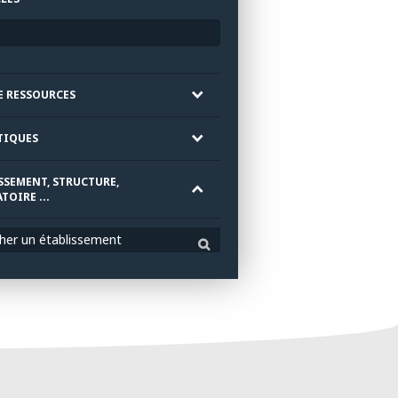
E RESSOURCES
TIQUES
SSEMENT, STRUCTURE,
TOIRE ...
her un établissement