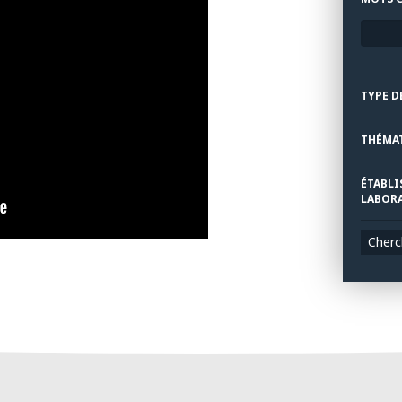
TYPE D
THÉMA
ÉTABLI
LABORA
Cherc