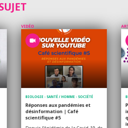
SUJET
VIDÉO
AR
BIOLOGIE - SANTÉ / HOMME - SOCIÉTÉ
B
Réponses aux pandémies et
P
désinformation | Café
i
scientifique #5
q