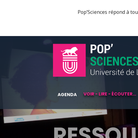
Pop’Sciences répond à tous
VOIR - LIRE - ÉCOUTER...
AGENDA
RESSOU