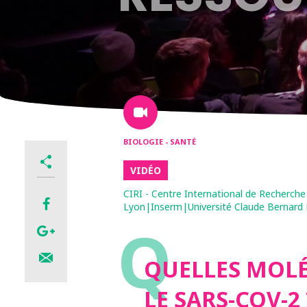
BIOLOGIE - SANTÉ
VIDÉO
CIRI - Centre International de Recherch
Lyon|Inserm|Université Claude Bernard 
Q
QUELLES MOL
LE SARS-COV-2 