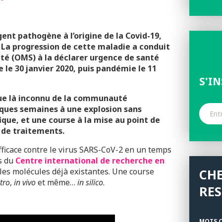
ent pathogène à l’origine de la Covid-19,
a progression de cette maladie a conduit
nté (OMS) à la déclarer urgence de santé
 le 30 janvier 2020, puis pandémie le 11
S'I
ue là inconnu de la communauté
elques semaines à une explosion sans
que, et une course à la mise au point de
t de traitements.
icace contre le virus SARS-CoV-2 en un temps
es du
Centre international de recherche en
les molécules déjà existantes. Une course
CH
itro
,
in vivo
et même…
in silico
.
RE
MOTS C