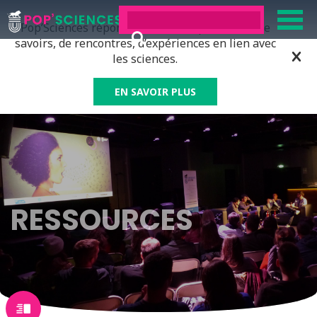
Pop’Sciences répond à tous ceux qui ont soif de
savoirs, de rencontres, d’expériences en lien avec
les sciences.
EN SAVOIR PLUS
RESSOURCES