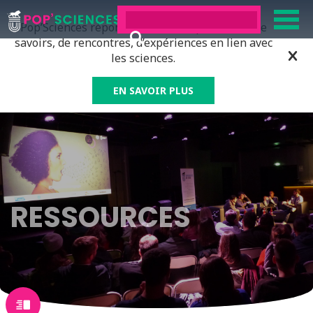
Pop’Sciences répond à tous ceux qui ont soif de
savoirs, de rencontres, d’expériences en lien avec
les sciences.
EN SAVOIR PLUS
RESSOURCES