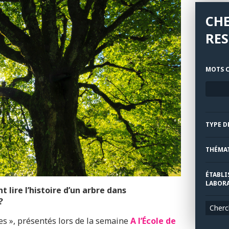
CH
RE
MOTS C
TYPE D
THÉMA
ÉTABLI
LABORA
lire l’histoire d’un arbre dans
?
Cherc
ces », présentés lors de la semaine
A l’École de