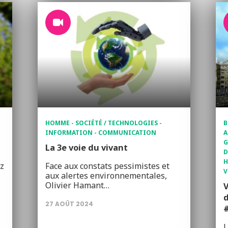
HOMME - SOCIÉTÉ / TECHNOLOGIES -
B
INFORMATION - COMMUNICATION
A
G
La 3e voie du vivant
D
H
ez
Face aux constats pessimistes et
V
aux alertes environnementales,
Olivier Hamant…
V
d
27 AOÛT 2024
L