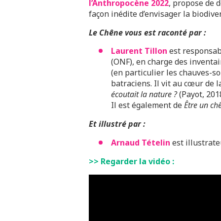
l’Anthropocène 2022
, propose de d
façon inédite d’envisager la biodiver
Le Chêne vous est raconté par :
Laurent Tillon
est responsabl
(ONF), en charge des invent
(en particulier les chauves-sou
batraciens. Il vit au cœur de 
écoutait la nature ?
(Payot, 2018
Il est également de
Être un ch
Et illustré par :
Arnaud Tételin
est illustrate
>> Regarder la vidéo :