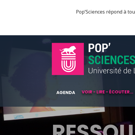
Pop’Sciences répond à tous
VOIR - LIRE - ÉCOUTER...
AGENDA
RESSOU