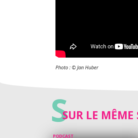
Photo : © Jan Huber
S
SUR LE MÊME 
PODCAST