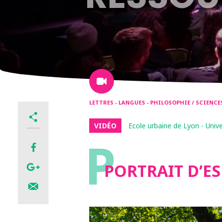
LETTRES - LANGUES - PHILOSOPHIE / SCIENC
VIDÉO
Ecole urbaine de Lyon - Univ
P
PORTRAIT D’ES