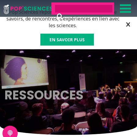
Pop’Sciences répond à tous ceux qui ont soif de
savoirs, de rencontres, d’expériences en lien avec
les sciences.
EN SAVOIR PLUS
RESSOURCES