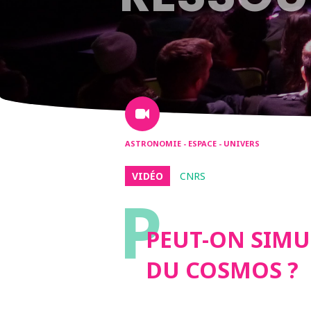
ASTRONOMIE - ESPACE - UNIVERS
VIDÉO
CNRS
P
PEUT-ON SIMUL
DU COSMOS ?