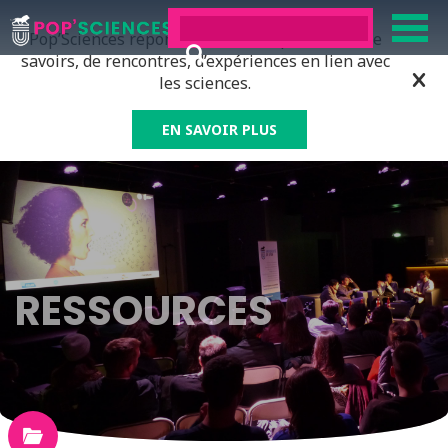
Pop’Sciences répond à tous ceux qui ont soif de
savoirs, de rencontres, d’expériences en lien avec
les sciences.
EN SAVOIR PLUS
RESSOURCES