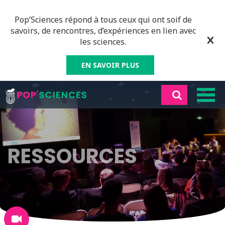
Pop’Sciences répond à tous ceux qui ont soif de
savoirs, de rencontres, d’expériences en lien avec
les sciences.
EN SAVOIR PLUS
RESSOURCES