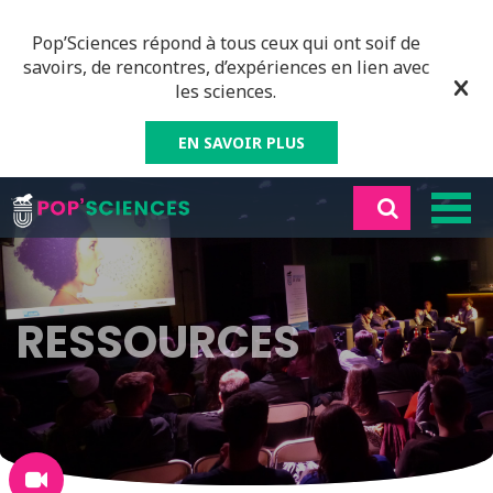
Pop’Sciences répond à tous ceux qui ont soif de
savoirs, de rencontres, d’expériences en lien avec
les sciences.
EN SAVOIR PLUS
RESSOURCES