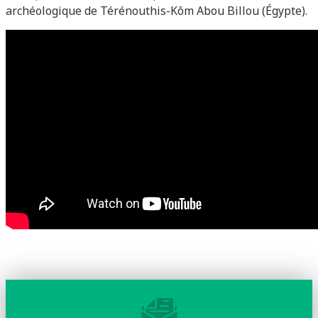
archéologique de Térénouthis-Kôm Abou Billou (Égypte).