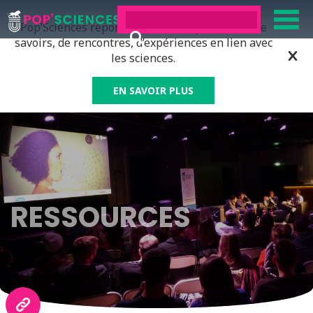
Pop’Sciences répond à tous ceux qui ont soif de
savoirs, de rencontres, d’expériences en lien avec
les sciences.
EN SAVOIR PLUS
RESSOURCES