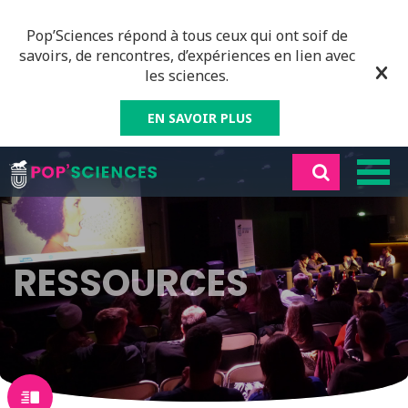
Pop’Sciences répond à tous ceux qui ont soif de
savoirs, de rencontres, d’expériences en lien avec
les sciences.
EN SAVOIR PLUS
RESSOURCES