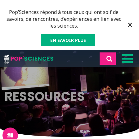
Pop’Sciences répond à tous ceux qui ont soif de
savoirs, de rencontres, d’expériences en lien avec
les sciences.
EN SAVOIR PLUS
RESSOURCES